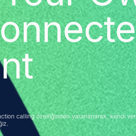
onnect
nt
ction calling özelliğinden yararlanarak, kendi veri
iz.