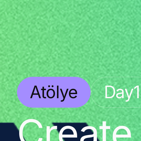
Atölye
Day
1
Create