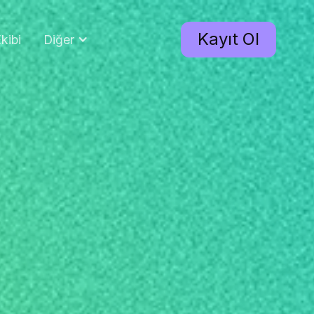
Kayıt Ol
kibi
Diğer