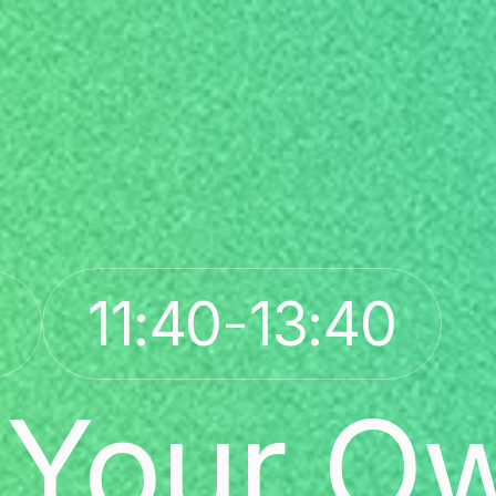
-
11:40
13:40
 Your O